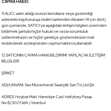
CAYMA HAKKI:
11.ALICI; satın aldığı ürünün kendisine veya gösterdiği
adresteki kişi/kuruluşa teslim tarihinden itibaren 14 (on dört)
gün içerisinde, SATICI’ya aşağıdaki iletişim bilgileri üzerinden
bildirmek şartıyla hiçbir hukuki ve cezai sorumluluk
üstlenmeksizin ve hiçbir gerekçe göstermeksizin malı
reddederek sözleşmeden cayma hakkını kullanabilir.
12.SATICININ CAYMA HAKKI BİLDİRİMİ YAPILACAK İLETİŞİM
BİLGİLERİ:
ŞİRKET
ADI/UNVANI: Sav Mücevherat Saatçilik San.Tic.Ltd.Şti.
ADRES: Hoybar Mah. Hamidiye Cad. Hafızbey Pasajı
No:8/302 Fatih / İstanbul