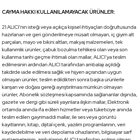
CAYMA HAKKI KULLANILAMAYACAK ÜRÜNLER:
21.ALICI’nın isteği veya açıkça kişisel ihtiyaçları doğrultusunda
hazırlanan ve geri gönderilmeye müsait olmayan, iç giyim alt
parçaları, mayo ve bikini altları, makyaj malzemeleri, tek
kullanımlık ürünler, çabuk bozulma tehlikesi olan veya son
kullanma tarihi geçme ihtimali olan mallar, ALICI’ya teslim
edilmesinin ardından ALICI tarafından ambalajı açıldığı
takdirde iade edilmesi sağlık ve hijyen açısından uygun
olmayan ürünler, teslim edildikten sonra başka ürünlerle
karışan ve doğası gereği ayrıştırılması mümkün olmayan
ürünler, Abonelik sözleşmesi kapsamında sağlananlar dışında,
gazete ve dergi gibi süreli yayınlara ilişkin mallar, Elektronik
ortamda anında ifa edilen hizmetler veya tüketiciye anında
teslim edilen gayrimaddi mallar, ile ses veya görüntü
kayıtlarının, kitap, dijital içerik, yazılım programlarının, veri
kaydedebilme ve veri depolama cihazlarının, bilgisayar sarf
malzemelerinin, ambalajının ALICI tarafından açılmış olması