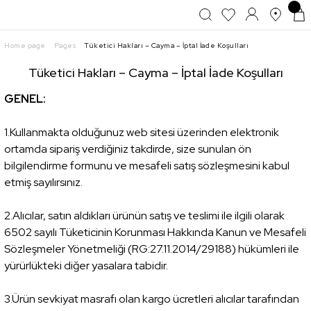
Home page
Pages
Tüketici Hakları – Cayma – İptal İade Koşulları
Tüketici Hakları – Cayma – İptal İade Koşulları
GENEL:
1.Kullanmakta olduğunuz web sitesi üzerinden elektronik
ortamda sipariş verdiğiniz takdirde, size sunulan ön
bilgilendirme formunu ve mesafeli satış sözleşmesini kabul
etmiş sayılırsınız.
2.Alıcılar, satın aldıkları ürünün satış ve teslimi ile ilgili olarak
6502 sayılı Tüketicinin Korunması Hakkında Kanun ve Mesafeli
Sözleşmeler Yönetmeliği (RG:27.11.2014/29188) hükümleri ile
yürürlükteki diğer yasalara tabidir.
3.Ürün sevkiyat masrafı olan kargo ücretleri alıcılar tarafından