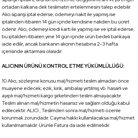
ortadan kalkana dek teslimatın ertelenmesini talep edebilir.
Alıcı siparişi iptal ederse; ödemeyi nakit ile yapmış ise
iptalinden itibaren 14 gün içinde kendisine nakden bu ücret
ödenir. Alıcı, ödemeyi kredi kartı ile yapmış ise ve iptal ederse,
bu iptalden itibaren yine 14 gün içinde ürün bedeli bankaya
iade edilir, ancak bankanın alıcının hesabına 2-3 hafta
içerisinde aktarması olasıdır.
ALICININ ÜRÜNÜ KONTROL ETME YÜKÜMLÜLÜĞÜ:
10.Alıcı, sözleşme konusu mal/hizmeti teslim almadan önce
muayene edecek; ezik, kırık, ambalajı yırtılmış vb. hasarlı ve
ayıplı mal/hizmeti kargo şirketinden teslim almayacaktır.
Teslim alınan mal/hizmetin hasarsız ve sağlam olduğu kabul
edilecektir. ALICI , Teslimden sonra mal/hizmeti özenle
korunmak zorundadır. Cayma hakkı kullanılacaksa mal/hizmet
kullanılmamalıdır. Ürünle Fatura da iade edilmelidir.