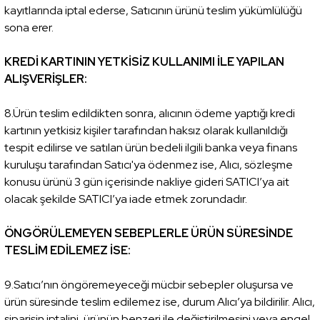
kayıtlarında iptal ederse, Satıcının ürünü teslim yükümlülüğü
sona erer.
KREDİ KARTININ YETKİSİZ KULLANIMI İLE YAPILAN
ALIŞVERİŞLER:
8.Ürün teslim edildikten sonra, alıcının ödeme yaptığı kredi
kartının yetkisiz kişiler tarafından haksız olarak kullanıldığı
tespit edilirse ve satılan ürün bedeli ilgili banka veya finans
kuruluşu tarafından Satıcı'ya ödenmez ise, Alıcı, sözleşme
konusu ürünü 3 gün içerisinde nakliye gideri SATICI’ya ait
olacak şekilde SATICI’ya iade etmek zorundadır.
ÖNGÖRÜLEMEYEN SEBEPLERLE ÜRÜN SÜRESİNDE
TESLİM EDİLEMEZ İSE:
9.Satıcı’nın öngöremeyeceği mücbir sebepler oluşursa ve
ürün süresinde teslim edilemez ise, durum Alıcı’ya bildirilir. Alıcı,
siparişin iptalini, ürünün benzeri ile değiştirilmesini veya engel