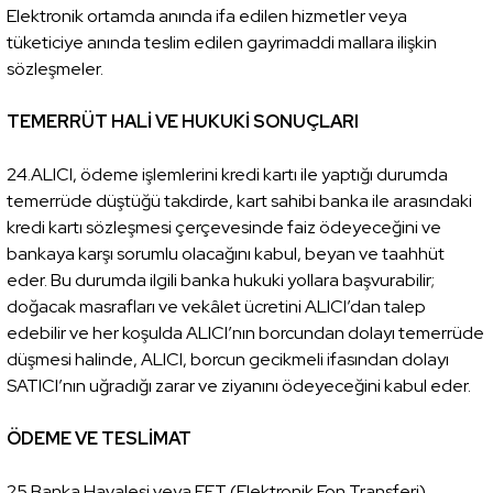
Elektronik ortamda anında ifa edilen hizmetler veya
tüketiciye anında teslim edilen gayrimaddi mallara ilişkin
sözleşmeler.
TEMERRÜT HALİ VE HUKUKİ SONUÇLARI
24.ALICI, ödeme işlemlerini kredi kartı ile yaptığı durumda
temerrüde düştüğü takdirde, kart sahibi banka ile arasındaki
kredi kartı sözleşmesi çerçevesinde faiz ödeyeceğini ve
bankaya karşı sorumlu olacağını kabul, beyan ve taahhüt
eder. Bu durumda ilgili banka hukuki yollara başvurabilir;
doğacak masrafları ve vekâlet ücretini ALICI’dan talep
edebilir ve her koşulda ALICI’nın borcundan dolayı temerrüde
düşmesi halinde, ALICI, borcun gecikmeli ifasından dolayı
SATICI’nın uğradığı zarar ve ziyanını ödeyeceğini kabul eder.
ÖDEME VE TESLİMAT
25.Banka Havalesi veya EFT (Elektronik Fon Transferi)