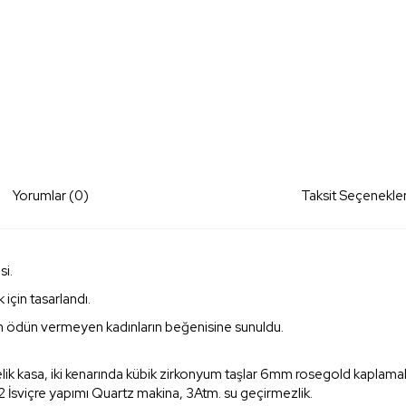
Yorumlar (0)
Taksit Seçenekler
si.
k için tasarlandı.
nden ödün vermeyen kadınların beğenisine sunuldu.
k kasa, iki kenarında kübik zirkonyum taşlar 6mm rosegold kaplamalı ç
42 İsviçre yapımı Quartz makina, 3Atm. su geçirmezlik.