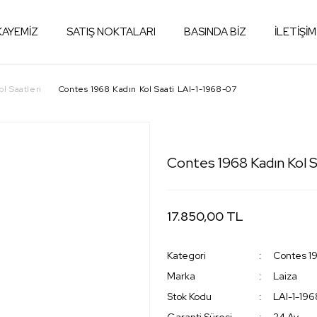
KAYEMİZ
SATIŞ NOKTALARI
BASINDA BİZ
İLETİŞİM
l Saatleri
Contes 1968 Kadın Kol Saati LAI-1-1968-07
Contes 1968 Kadın Kol S
17.850,00 TL
Kategori
Contes 19
Marka
Laiza
Stok Kodu
LAI-1-19