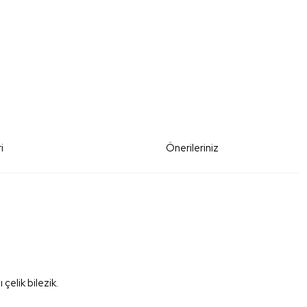
i
Önerileriniz
elik bilezik.