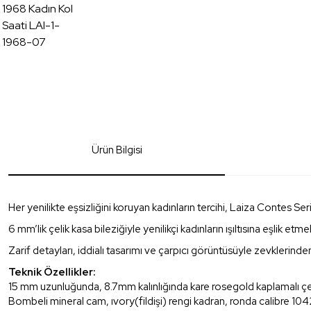
Ürün Bilgisi
Her yenilikte eşsizliğini koruyan kadınların tercihi, Laiza Contes Seri
6 mm’lik çelik kasa bileziğiyle yenilikçi kadınların ışıltısına eşlik etme
Zarif detayları, iddialı tasarımı ve çarpıcı görüntüsüyle zevkleri
Teknik Özellikler:
15 mm uzunluğunda, 8.7mm kalınlığında kare rosegold kaplamalı çeli
Bombeli mineral cam, ıvory(fildişi) rengi kadran, ronda calibre 10