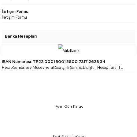
İletişim Formu
İletişim Formu
Banka Hesapları
IBAN Numarası: TR22 0001 5001 5800 7317 2628 34
Hesap Sahibi: Sav Mücevherat Saatçilik San.Tic.Ltd.Şti., Hesap Türü: TL
Aynı Gün Kargo
Sertifikalı Ürünler