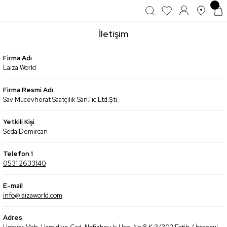
İletişim
Firma Adı
Laiza World
Firma Resmi Adı
Sav Mücevherat Saatçilik San.Tic.Ltd.Şti.
Yetkili Kişi
Seda Demircan
Telefon 1
0531 2633140
E-mail
info@laizaworld.com
Adres