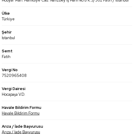
Hobyar Mah. Hamidiye Cad. Nafizbey İş Hanı No:8 K:3/302 Fatih / İstanbul
Ülke
Türkiye
Şehir
İstanbul
Semt
Fatih
Vergi No
7520965408
Vergi Dairesi
Hocapaşa V.D.
Havale Bildirim Formu
Havale Bildirim Formu
Arıza / İade Başvurusu
Arıza / İade Başvurusu