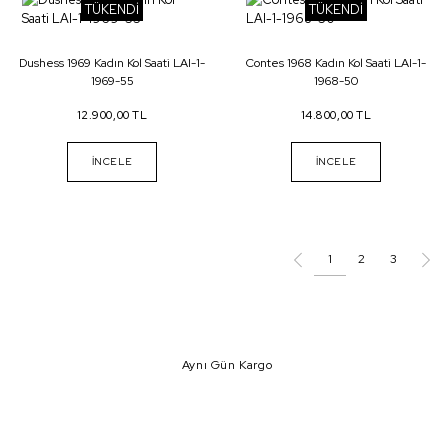
TÜKENDİ
TÜKENDİ
Dushess 1969 Kadın Kol Saati LAI-1-
Contes 1968 Kadın Kol Saati LAI-1-
1969-55
1968-50
12.900,00 TL
14.800,00 TL
İNCELE
İNCELE
1
2
3
Aynı Gün Kargo