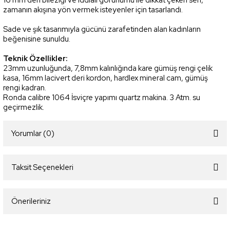
16 mm deri bileziği ve iddialı görünümü ile dikkat çeken seri,
zamanın akışına yön vermek isteyenler için tasarlandı.
Sade ve şık tasarımıyla gücünü zarafetinden alan kadınların
beğenisine sunuldu.
Teknik Özellikler:
23mm uzunluğunda, 7,8mm kalınlığında kare gümüş rengi çelik
kasa, 16mm lacivert deri kordon, hardlex mineral cam, gümüş
rengi kadran.
Ronda calibre 1064 İsviçre yapımı quartz makina. 3 Atm. su
geçirmezlik.
Yorumlar (0)
Taksit Seçenekleri
Bu ürüne ilk yorumu siz yapın!
Önerileriniz
Yorum Yaz
Bu ürünün fiyat bilgisi, resim, ürün açıklamalarında ve diğer konularda