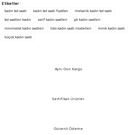
Etiketler :
yetersiz gördüğünüz noktaları öneri formunu kullanarak tarafımıza
iletebilirsiniz.
kadın kol saati
kadın kol saati fiyatları
mekanik kadın kol saati
Görüş ve önerileriniz için teşekkür ederiz.
kol saatleri kadın
zarif kadın saatleri
şık kadın saatleri
minimalist kadın saatleri
lüks kadın saati modelleri
minik kadın saati
Ürün resmi kalitesiz, bozuk veya görüntülenemiyor.
küçük kadın saati
Ürün açıklamasında eksik bilgiler bulunuyor.
Ürün bilgilerinde hatalar bulunuyor.
Ürün fiyatı diğer sitelerden daha pahalı.
Bu ürüne benzer farklı alternatifler olmalı.
Aynı Gün Kargo
Sertifikalı Ürünler
Gönder
Güvenli Ödeme