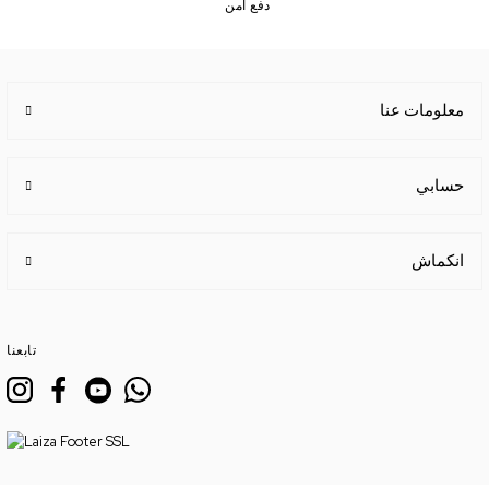
دفع امن
معلومات عنا
حسابي
انكماش
تابعنا