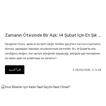
Zamanın Ötesinde Bir Aşk: 14 Şubat İçin En Şık Kadın Saati Rehberi
Sevgililer Günü, sadece bir tarih değil; birlikte geçirilen her anın kıymetini
bilmek, paylaşılan hatıraları onurlandırmak demektir. Bu 14 Şubat’ta ona
verdiğiniz değeri, her saniye bileğinde taşıyacağı, şıklığıyla göz kamaştıran
bir kadın saati ile anlatmaya ne dersiniz?
إقرأ المزيد
05/02/2026
13:44