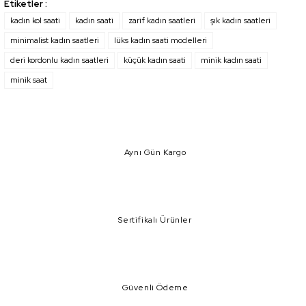
Etiketler :
yetersiz gördüğünüz noktaları öneri formunu kullanarak tarafımıza
iletebilirsiniz.
kadın kol saati
kadın saati
zarif kadın saatleri
şık kadın saatleri
Görüş ve önerileriniz için teşekkür ederiz.
minimalist kadın saatleri
lüks kadın saati modelleri
deri kordonlu kadın saatleri
küçük kadın saati
minik kadın saati
Ürün resmi kalitesiz, bozuk veya görüntülenemiyor.
minik saat
Ürün açıklamasında eksik bilgiler bulunuyor.
Ürün bilgilerinde hatalar bulunuyor.
Ürün fiyatı diğer sitelerden daha pahalı.
Bu ürüne benzer farklı alternatifler olmalı.
Aynı Gün Kargo
Sertifikalı Ürünler
Gönder
Güvenli Ödeme