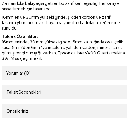
Zamanı lüks bakış açısı getiren bu zarif seri, eşsizliği her saniye
hissettirmek için tasarlandı.
16mm en ve 30mm yüksekliğinde, şık deri kordon ve zarif
tasarımıyla minimalizmi hayatına yansıtan kadınların beğenisine
sunuldu.
Teknik Özellikler:
16mm eninde, 30 mm yüksekliğinde, 6mm kalınlığında oval çelik
kasa. 8mm’den 6mm’ye incelen siyah deri kordon, mineral cam,
gümüş rengi gün ışığı kadran, Epson calibre VX00 Quartz makina.
3 ATM su geçirmezlik.
Yorumlar (0)
Taksit Seçenekleri
Bu ürüne ilk yorumu siz yapın!
Önerileriniz
Yorum Yaz
Bu ürünün fiyat bilgisi, resim, ürün açıklamalarında ve diğer konularda