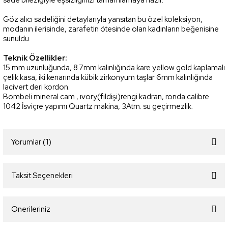
sade bileziğiyle eşsizliğinizi tamamlamaya hazır.
Göz alıcı sadeliğini detaylarıyla yansıtan bu özel koleksiyon,
modanın ilerisinde, zarafetin ötesinde olan kadınların beğenisine
sunuldu.
Teknik Özellikler:
15 mm uzunluğunda, 8.7mm kalınlığında kare yellow gold kaplamalı
çelik kasa, iki kenarında kübik zirkonyum taşlar 6mm kalınlığında
lacivert deri kordon.
Bombeli mineral cam , ıvory(fildişi)rengi kadran, ronda calibre
1042 İsviçre yapımı Quartz makina, 3Atm. su geçirmezlik.
Yorumlar (1)
Taksit Seçenekleri
Altın kaplama
Önerileriniz
Contes 1968 kadın kol saati altın kaplama yazıyor,zamanla bu altın