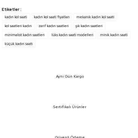
kaplama rengi solar mi?ve ürünün kasası çelik mi?eğer çelik
Bu ürünün fiyat bilgisi, resim, ürün açıklamalarında ve diğer konularda
değilse alerjik var çünkü.saygilarimla.
Etiketler :
yetersiz gördüğünüz noktaları öneri formunu kullanarak tarafımıza
iletebilirsiniz.
kadın kol saati
kadın kol saati fiyatları
mekanik kadın kol saati
N... T... | 27/12/2023
Görüş ve önerileriniz için teşekkür ederiz.
kol saatleri kadın
zarif kadın saatleri
şık kadın saatleri
minimalist kadın saatleri
lüks kadın saati modelleri
minik kadın saati
Yorum Yaz
Ürün resmi kalitesiz, bozuk veya görüntülenemiyor.
küçük kadın saati
Ürün açıklamasında eksik bilgiler bulunuyor.
Ürün bilgilerinde hatalar bulunuyor.
Ürün fiyatı diğer sitelerden daha pahalı.
Bu ürüne benzer farklı alternatifler olmalı.
Aynı Gün Kargo
Sertifikalı Ürünler
Gönder
Güvenli Ödeme