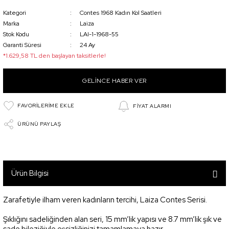
Kategori
Contes 1968 Kadın Kol Saatleri
Marka
Laiza
Stok Kodu
LAI-1-1968-55
Garanti Süresi
24 Ay
*1.629,58 TL den başlayan taksitlerle!
GELİNCE HABER VER
FİYAT ALARMI
ÜRÜNÜ PAYLAŞ
Ürün Bilgisi
Zarafetiyle ilham veren kadınların tercihi, Laiza Contes Serisi.
Şıklığını sadeliğinden alan seri, 15 mm’lik yapısı ve 8.7 mm’lik şık ve