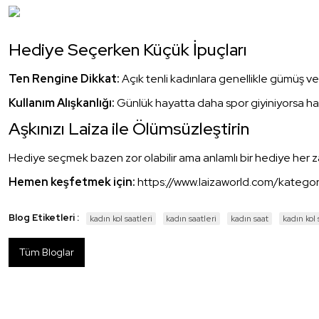
Hediye Seçerken Küçük İpuçları
Ten Rengine Dikkat:
Açık tenli kadınlara genellikle gümüş ve 
Kullanım Alışkanlığı:
Günlük hayatta daha spor giyiniyorsa hasır
Aşkınızı Laiza ile Ölümsüzleştirin
Hediye seçmek bazen zor olabilir ama anlamlı bir hediye her za
Hemen keşfetmek için:
https://www.laizaworld.com/kategor
Blog Etiketleri :
kadın kol saatleri
kadın saatleri
kadın saat
kadın kol 
Tüm Bloglar