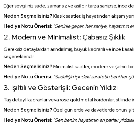
Eğer sevgiliniz sade, zamansız ve asil bir tarza sahipse; ince de
Neden Seçmelisiniz?
Klasik saatler, iş hayatından akşam ye
Hediye Notu Önerisi:
"Seninle geçen her saniye, hayatımın en d
2. Modern ve Minimalist: Çabasız Şıklık
Gereksiz detaylardan arındırılmış, büyük kadranlı ve ince kasal
seçenekleridir.
Neden Seçmelisiniz?
Minimalist saatler, modern ve şehirli bir
Hediye Notu Önerisi:
"Sadeliğin içindeki zarafetin beni her 
3. Işıltılı ve Gösterişli: Gecenin Yıldızı
Taş detaylı kadranlar veya rose gold metal kordonlar, stilinde i
Neden Seçmelisiniz?
Özel günlerde ve davetlerde onun ışıltıs
Hediye Notu Önerisi:
"Sen benim hayatımın en parlak yıldızısın. 