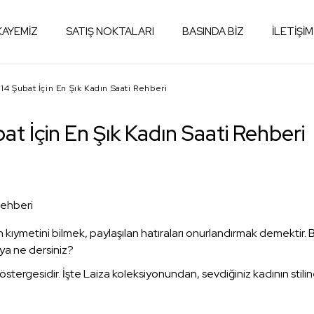
KAYEMİZ
SATIŞ NOKTALARI
BASINDA BİZ
İLETİŞİM
14 Şubat İçin En Şık Kadın Saati Rehberi
t İçin En Şık Kadın Saati Rehberi
nın kıymetini bilmek, paylaşılan hatıraları onurlandırmak demektir
ya ne dersiniz?
göstergesidir. İşte Laiza koleksiyonundan, sevdiğiniz kadının stili