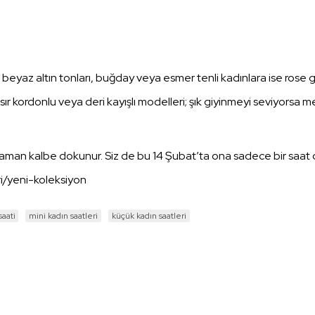
beyaz altın tonları, buğday veya esmer tenli kadınlara ise rose gol
 kordonlu veya deri kayışlı modelleri; şık giyinmeyi seviyorsa metal
man kalbe dokunur. Siz de bu 14 Şubat’ta ona sadece bir saat değ
i/yeni-koleksiyon
saati
mini kadın saatleri
küçük kadın saatleri