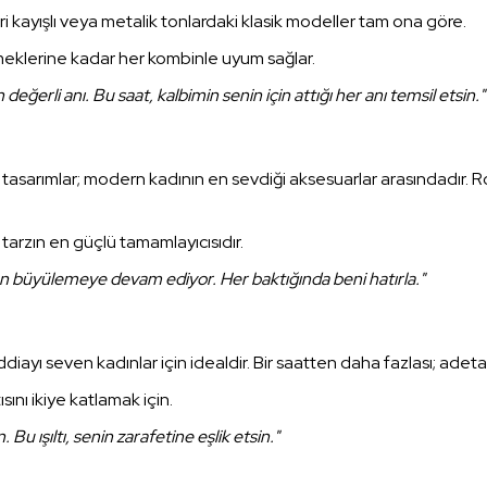
ri kayışlı veya metalik tonlardaki klasik modeller tam ona göre.
meklerine kadar her kombinle uyum sağlar.
eğerli anı. Bu saat, kalbimin senin için attığı her anı temsil etsin."
ı tasarımlar; modern kadının en sevdiği aksesuarlar arasındadır.
 tarzın en güçlü tamamlayıcısıdır.
gün büyülemeye devam ediyor. Her baktığında beni hatırla."
ddiayı seven kadınlar için idealdir. Bir saatten daha fazlası; adet
ını ikiye katlamak için.
Bu ışıltı, senin zarafetine eşlik etsin."