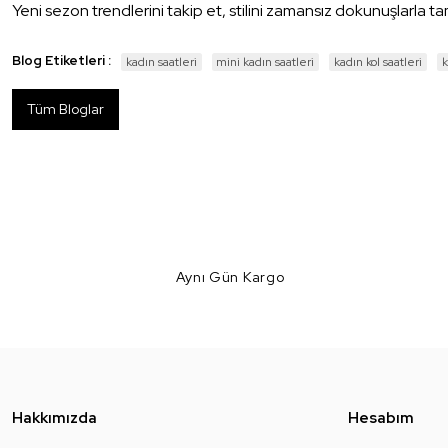
Yeni sezon trendlerini takip et, stilini zamansız dokunuşlarla 
Blog Etiketleri :
kadın saatleri
mini kadın saatleri
kadın kol saatleri
k
Tüm Bloglar
Aynı Gün Kargo
Hakkımızda
Hesabım