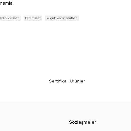
tamamla!
adın kol saati
kadın saat
küçük kadın saatleri
Sertifikalı Ürünler
Sözleşmeler