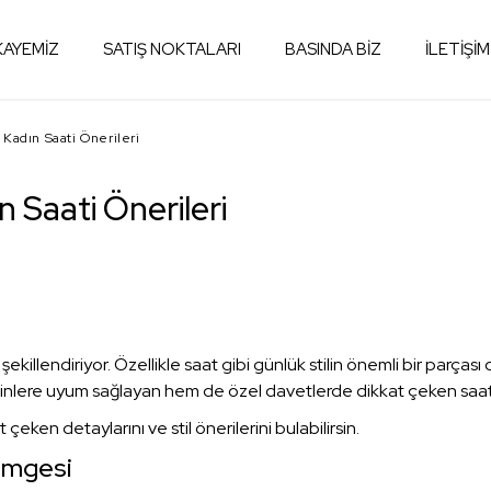
KAYEMİZ
SATIŞ NOKTALARI
BASINDA BİZ
İLETİŞİM
 Kadın Saati Önerileri
 Saati Önerileri
ekillendiriyor. Özellikle saat gibi günlük stilin önemli bir parç
lere uyum sağlayan hem de özel davetlerde dikkat çeken saatler
t çeken detaylarını ve stil önerilerini bulabilirsin.
Simgesi