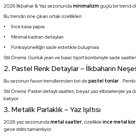
2026 İlkbahar & Yaz sezonunda
minimalizm
güçlü bir trend o
Bu trendin öne çıkan ortak özellikleri:
İnce kasa yapısı
Minimal kadran detayları
Fonksiyonelliğin sade estetikle buluşması
Stil Önerisi: Günlük jean ve basic tişört kombiniyle sade saatler
2. Pastel Renk Detaylar – İlkbaharın Neşe
Bu sezonun favori trendlerinden biri de
pastel tonlar
… Pembe,
Stil Önerisi: Pastel detaylı saatleri, beyaz yaz elbiseleriyle ya
katıyor.
3. Metalik Parlaklık – Yaz Işıltısı
2026 yaz sezonunda
metal saatler
, özellikle
ince metal ko
gece stilini tamamlıyor.