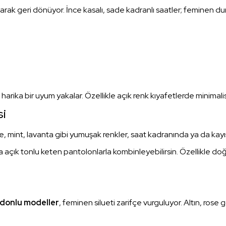
larak geri dönüyor. İnce kasalı, sade kadranlı saatler; feminen d
 harika bir uyum yakalar. Özellikle açık renk kıyafetlerde minimali
si
 mint, lavanta gibi yumuşak renkler, saat kadranında ya da kayışt
 da açık tonlu keten pantolonlarla kombinleyebilirsin. Özellikle doğ
rdonlu modeller
, feminen silueti zarifçe vurguluyor. Altın, r