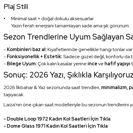
Plaj Stili
Minimal saat + doğal dokulu aksesuarlar
Yazın ferah enerjisini tamamlayan sade ama şık görünüm.
Sezon Trendlerine Uyum Sağlayan Saat
-
Kombinleri baz al:
Kıyafetlerinde genellikle hangi tonlar va
-
Fonksiyonellik + Estetik:
Sadece güzel değil, konforlu da bi
-
Bileğe Uyum:
Çok kalın kasalar yerine
ince
ve
hafif yapıyı
t
Sonuç: 2026 Yazı, Şıklıkla Karşılıyoru
2026 İlkbahar & Yaz sezonunda saat trendleri,
minimalizm, p
taşıyacak.
Laiza’nın öne çıkan saat modelleriyle bu sezonun trendlerini y
- Double Loop 1972 Kadın Kol Saatleri İçin Tıkla
- Dome Glass 1971 Kadın Kol Saatleri İçin Tıkla