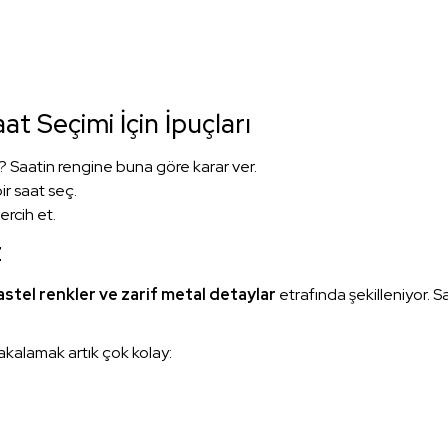
 Seçimi İçin İpuçları
r? Saatin rengine buna göre karar ver.
r saat seç.
ercih et.
z
astel renkler ve zarif metal detaylar
etrafında şekilleniyor. S
akalamak artık çok kolay: