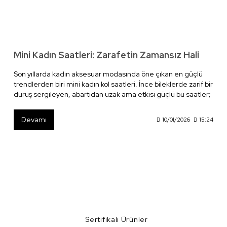
Mini Kadın Saatleri: Zarafetin Zamansız Hali
Son yıllarda kadın aksesuar modasında öne çıkan en güçlü
trendlerden biri mini kadın kol saatleri. İnce bileklerde zarif bir
duruş sergileyen, abartıdan uzak ama etkisi güçlü bu saatler;
hem günlük kombinlerde hem de özel davetlerde stilin
tamamlayıcı parçası haline geliyor. Laiza koleksiyonunda yer
Devamı
10/01/2026
15:24
alan mini kadın saatleri ise estetik tasarım, kaliteli işçilik ve
zamansız şıklığı bir arada sunuyor.
Sertifikalı Ürünler