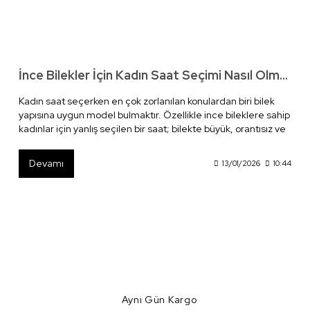
İnce Bilekler İçin Kadın Saat Seçimi Nasıl Olmalı?
Kadın saat seçerken en çok zorlanılan konulardan biri bilek
yapısına uygun model bulmaktır. Özellikle ince bileklere sahip
kadınlar için yanlış seçilen bir saat; bilekte büyük, orantısız ve
ağır durabilir. Oysa doğru ölçü, doğru tasarım ve doğru
detaylarla seçilen bir saat, hem konforlu bir kullanım sunar
Devamı
13/01/2026
10:44
hem de stilinizi zarif bir şekilde tamamlar.
Aynı Gün Kargo