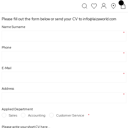
Please fill out the form below or send your CV to info@laizaworld.com
Name Surname
*
Phone
*
E-Mail
*
Address
*
Applied Department
*
Sales
Accounting
Customer Service
Please write your short CV here...